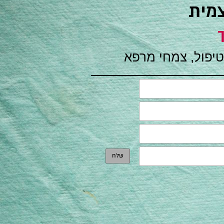
צמית
טיפול, צמחי מרפא