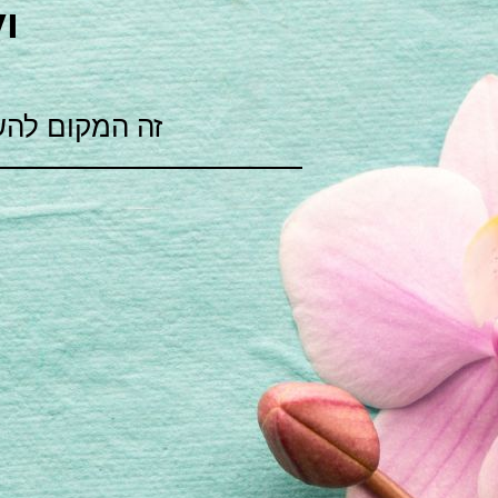
ו
זה המקום להש