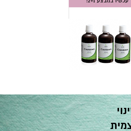
עכשיו במבצע 2+1!
וי
צמית