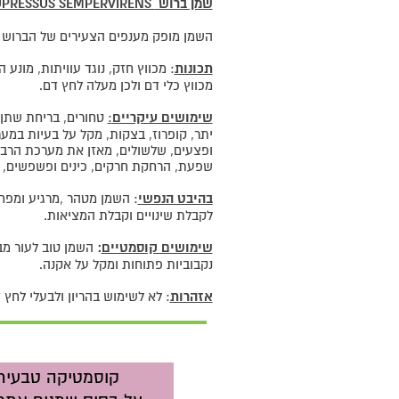
שמן ברוש
PRESSUS SEMPERVIRENS
השמן מופק מענפים הצעירים של הברוש ו
תכונות
: מכווץ חזק, נוגד עוויתות, מונע
מכווץ כלי דם ולכן מעלה לחץ דם.
שימושים עיקריים
:
טחורים, בריחת שתן, 
יתר, קופרוז, בצקות, מקל על בעיות במע
ופצעים, שלשולים, מאזן את מערכת הרביי
שפעת, הרחקת חרקים, כינים ופשפשים, ה
בהיבט הנפשי
: השמן מטהר ,מרגיע ומפח
לקבלת שינויים וקבלת המציאות.
שימושים קוסמטיים
:
השמן טוב לעור מבו
נקבוביות פתוחות ומקל על אקנה.
אזהרות
: לא לשימוש בהריון ולבעלי לחץ 
קוסמטיקה טבעית