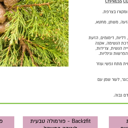
CYPRESS
CU
מקורו בצרפת.
 הזעה, משתן, מחטא,
דליות, דימומים, הזעת
רכת הנשימה, אקנה
ה הנשית, צרידות,
פרשות וגינליות.
ית מתח נפשי.עוזר
גר, לעור שמן עם
דם גבוה.
Back2fit - פורמולה טבעית
פו