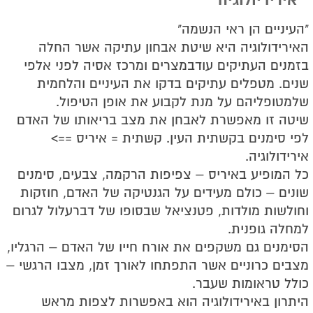
אירידיולוגיה
"העיניים הן ראי הנשמה"
האירידולוגיה היא שיטת אבחון עתיקה אשר החלה
בזמנים העתיקים עודבמצרים ומרכז אסיה לפני אלפי
שנים. מטפלים עתיקים בדקו את העיניים והלחמית
שלמטופליהם על מנת לקבוע את אופן הטיפול.
שיטה זו מאפשרת לאבחן את מצב בריאותו של האדם
לפי סימנים בקשתית העין. קשתית = איריס ==>
אירידולוגיה.
כל המופיע באיריס – צפיפות הרקמה, צבעים, סימנים
שונים – כולם מעידים על הגנטיקה של האדם, חוזקות
וחולשות מולדות, פטנציאל שבסופו של דברעלול לגרום
למחלה גופנית.
הסימנים גם משקפים את אורח חייו של האדם – הרגליו,
מצבים כרוניים אשר התפתחו לאורך זמן, מצבו הרגשי –
כולל טראומות שעבר.
היתרון באירידולוגיה הוא באפשרות לצפות מראש