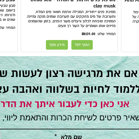
- Anti Aging Eyes
clay musk
בישום. שומ
מסיכת פנים ייחודית, המכילה אדמת חוואר מים המלח,
פול
ולגרותו. נ
ותערובת של מים מזוקקים עם תערובת שמנים מנקה ומזינה.
ה על
שונים או ב
המסיכה סופחת לכלוך ורעלים מעור הפנים, בזמן שהשמנים
קרה
מזינים אותו ושומרים על העור רך ונעים.
המחיר שלנ
₪139.00
המחיר שלנו:
הוסף לסל
מידע נוסף
אם את מרגישה רצון לעשות שינ
ללמוד לחיות בשלווה ואהבה ע
אני כאן כדי לעבור איתך את הדרך
איר פרטים לשיחת הכרות והתאמת ליווי, 