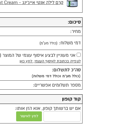
קרם לילה אנטי אייג'ינג - Anti Aging Night Cream
סיכום:
מחיר:
דמי משלוח:
(כולל מע"מ)
אני מעוניין לבצע איסוף עצמי של המוצר
(
לצפייה בכתובת לאיסוף העצמי, לחץ כאן
סה"כ לתשלום:
(כולל מע"מ וכולל דמי משלוח)
מספר תשלומים אפשריים:
קוד קופון
אם יש ברשותך קופון, אנא הזן אותו:
לחץ לאישור