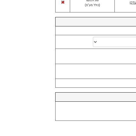
₪159.00
דכן
(
כולל מע"מ
)