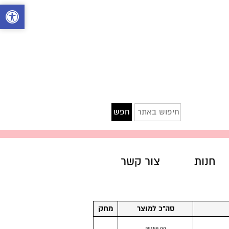
חיפוש
חפש
באתר
חנות
צור קשר
סה"כ למוצר
מחק