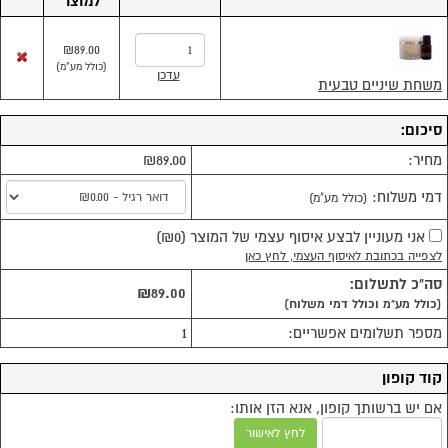
למוצר
₪89.00
(
כולל מע"מ
)
עדכן
משחת שיניים טבעית
סיכום:
מחיר:
₪89.00
דמי משלוח:
(כולל מע"מ)
אני מעוניין לבצע איסוף עצמי של המוצר
(
₪0
)
לצפייה בכתובת לאיסוף העצמי, לחץ כאן
סה"כ לתשלום:
₪89.00
(כולל מע"מ וכולל דמי משלוח)
מספר תשלומים אפשריים:
1
קוד קופון
אם יש ברשותך קופון, אנא הזן אותו:
לחץ לאישור